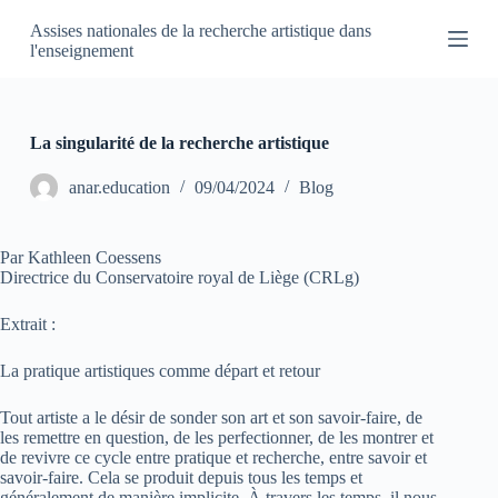
P
Assises nationales de la recherche artistique dans
a
l'enseignement
s
s
e
r
a
La singularité de la recherche artistique
u
c
anar.education
09/04/2024
Blog
o
n
t
Par Kathleen Coessens
e
Directrice du Conservatoire royal de Liège (CRLg)
n
u
Extrait :
La pratique artistiques comme départ et retour
Tout artiste a le désir de sonder son art et son savoir-faire, de
les remettre en question, de les perfectionner, de les montrer et
de revivre ce cycle entre pratique et recherche, entre savoir et
savoir-faire. Cela se produit depuis tous les temps et
généralement de manière implicite. À travers les temps, il nous